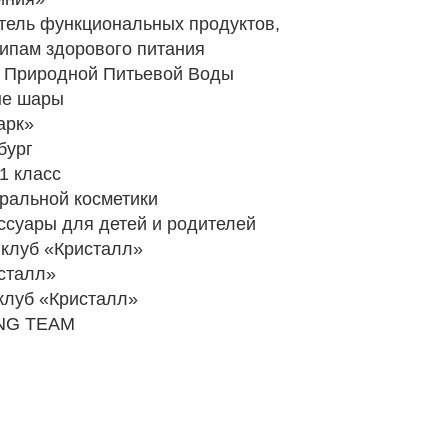
итель функциональных продуктов,
ипам здорового питания
а Природной Питьевой Воды
е шары
арк»
бург
1 класс
ральной косметики
ссуары для детей и родителей
клуб «Кристалл»
сталл»
клуб «Кристалл»
NG TEAM