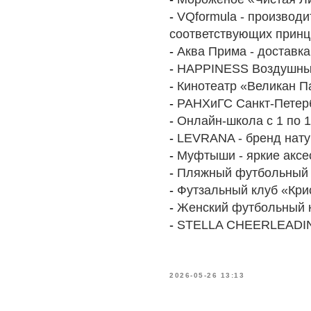
-
VQformula - производ
соответствующих принц
-
Аква Прима
- доставк
-
HAPPINESS Воздушны
-
Кинотеатр «Великан П
-
РАНХиГС Санкт-Петер
-
Онлайн-школа с 1 по 1
-
LEVRANA - бренд нату
-
Муфтыши - яркие аксе
-
Пляжный футбольный 
-
Футзальный клуб «Кри
-
Женский футбольный 
-
STELLA CHEERLEADI
2026-05-26 13:13