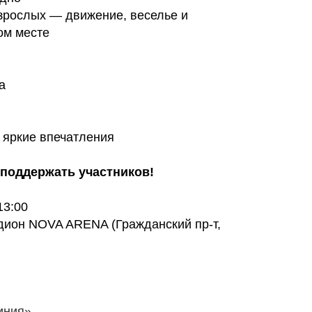
зрослых — движение, веселье и
ом месте
а
 яркие впечатления
поддержать участников!
13:00
дион NOVA ARENA (Гражданский пр-т,
иния»