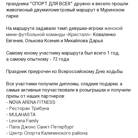
праздника "СПОРТ ДЛЯ ВСЕХ" дружно и весело прошли
живописный двухкилометровый маршрут в Муринском
парке
На маршруте задавали темп девушки-игроки
женской
мини-футбольной команды «Кристалл»
: Коваленко
Евгения, Олькова Ксения и Михайлова Дарья.
Самому юному участнику маршрута был всего 1 год,
а самому опытному - 72 года
Праздник приурочен ко Всероссийскому Дню ходьбы.
Все участники получили дипломы, сладкие подарки, а
самые активные поучаствовали в розыгрышах и получили
призы от наших партнеров:
- NO
VA ARENA FITNESS
-
Ресторан Трибуна
-
MULAHASTA
-
Levrana Family
-
Папа Джонс Санкт-Петербург
-
Центр Спорта Калининского района