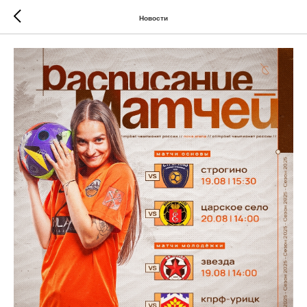
Новости